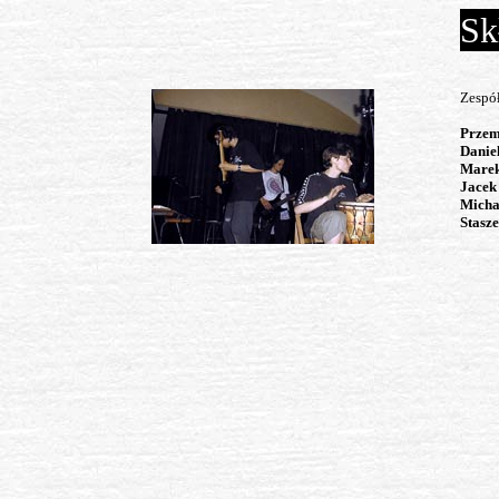
Sk
Zespół
Przem
Danie
Marek
Jacek
Micha
Stasz